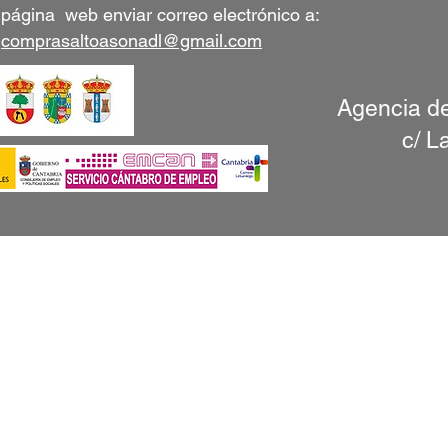
página web enviar correo electrónico a:
comprasaltoasonadl@gmail.com
Agencia de
c/ L